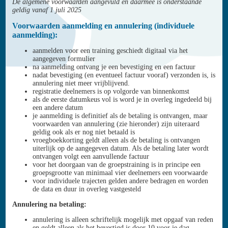
De algemene voorwaarden aangevuld en daarmee is onderstaande
geldig vanaf 1 juli 2025
Voorwaarden aanmelding en annulering (individuele
aanmelding):
aanmelden voor een training geschiedt digitaal via het
aangegeven formulier
na aanmelding ontvang je een bevestiging en een factuur
nadat bevestiging (en eventueel factuur vooraf) verzonden is, is
annulering niet meer vrijblijvend.
registratie deelnemers is op volgorde van binnenkomst
als de eerste datumkeus vol is word je in overleg ingedeeld bij
een andere datum
je aanmelding is definitief als de betaling is ontvangen, maar
voorwaarden van annulering (zie hieronder) zijn uiteraard
geldig ook als er nog niet betaald is
vroegboekkorting geldt alleen als de betaling is ontvangen
uiterlijk op de aangegeven datum. Als de betaling later wordt
ontvangen volgt een aanvullende factuur
voor het doorgaan van de groepstraining is in principe een
groepsgrootte van minimaal vier deelnemers een voorwaarde
voor individuele trajecten gelden andere bedragen en worden
de data en duur in overleg vastgesteld
Annulering na betaling:
annulering is alleen schriftelijk mogelijk met opgaaf van reden
en geldt alleen als het bevestigd is door 10 voor je dag