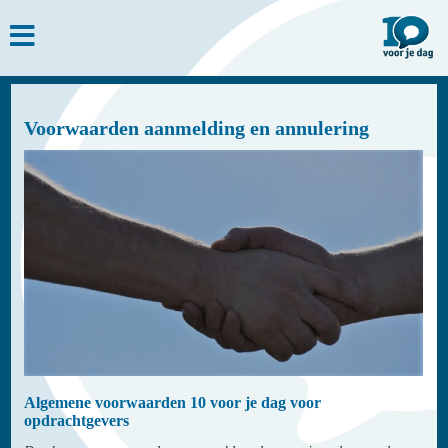
Voorwaarden aanmelding en annulering
Algemene voorwaarden 10 voor je dag voor
opdrachtgevers